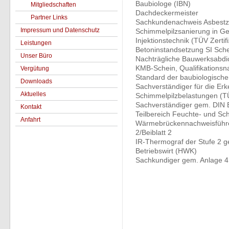
Baubiologe (IBN)
Mitgliedschaften
Dachdeckermeister
Partner Links
Sachkundenachweis Asbestz
Impressum und Datenschutz
Schimmelpilzsanierung in Ge
Injektionstechnik (TÜV Zertifi
Leistungen
Betoninstandsetzung SI Schei
Unser Büro
Nachträgliche Bauwerksabdich
KMB-Schein, Qualifikationsn
Vergütung
Standard der baubiologische
Downloads
Sachverständiger für die E
Aktuelles
Schimmelpilzbelastungen (T
Sachverständiger gem. DIN
Kontakt
Teilbereich Feuchte- und Sc
Anfahrt
Wärmebrückennachweisführe
2/Beiblatt 2
IR-Thermograf der Stufe 2 
Betriebswirt (HWK)
Sachkundiger gem. Anlage 