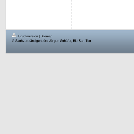
Druckversion
|
Sitemap
© Sachverständigenbüro Jürgen Schäfer, Bio-San-Tec