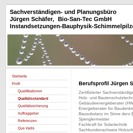
Sachverständigen- und Planungsbüro
Jürgen Schäfer, Bio-San-Tec GmbH
Instandsetzungen-Bauphysik-Schimmelpilz
Startseite
Berufsprofil Jürgen 
Profil
Qualifikationen
Zertifizierter Sachverständi
Holz- und Bautenschutztechni
Qualitätsstandard
Gebäudeenergieberater (H
Qualitätssicherung
Energieberater für Baudenk
Auftraggeber
Bausubstanz im Sinne ders 
Spenglermeister
Referenzen
Fachkraft für Solartechnik
Qua Vadis
Sachkundenachweis Holzsch